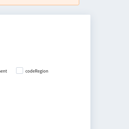
ment
codeRegion