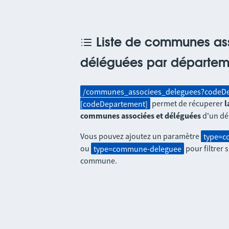
Liste de communes as
déléguées par départem
/communes_associees_deleguees?codeD
[codeDepartement]
permet de récuperer
l
communes associées et déléguées
d'un dé
Vous pouvez ajoutez un paramètre
type=c
ou
type=commune-deleguee
pour filtrer 
commune.