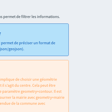
s permet de filtrer les informations.
r
 permet de préciser un format de
json/geojson).
mplique de choisir une géométrie
 il s’agit du centre. Cela peut être
e paramètre geometry=contour. Il est
tourner la mairie avec geometry=mairie
’étendue de la commune avec