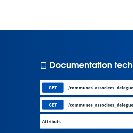
Documentation tech
GET
/communes_associees_delegue
GET
/communes_associees_delegue
Attributs