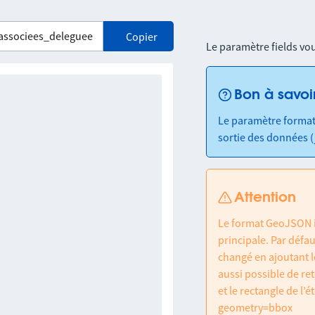
    "type": "commune-associee",

    "chefLieu": "08057",

Copier
Le paramètre fields vou
    "codeDepartement": "08",

    "codeEpci": "240800920",

    "codeRegion": "44"

Bon à savoi
  },

  {

Le paramètre format
    "nom": "Foulzy",

sortie des données (
    "code": "08177",

    "type": "commune-associee",

    "chefLieu": "08189",

Attention
    "codeDepartement": "08",

    "codeEpci": "200041622",

Le format GeoJSON i
    "codeRegion": "44"

principale. Par défaut
  },

changé en ajoutant l
  {

aussi possible de re
    "nom": "La Hardoye",

et le rectangle de l
    "code": "08213",

geometry=bbox