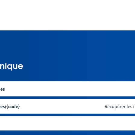
nique
es
es/{code}
Récupérer les