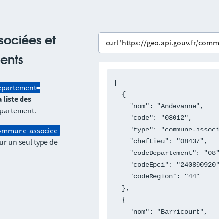
sociées et
ents
[

epartement=
  {

a liste des
    "nom": "Andevanne",

partement.
    "code": "08012",

ommune-associee
    "type": "commune-associee",

sur un seul type de
    "chefLieu": "08437",

    "codeDepartement": "08",

    "codeEpci": "240800920",

    "codeRegion": "44"

  },

  {

    "nom": "Barricourt",
