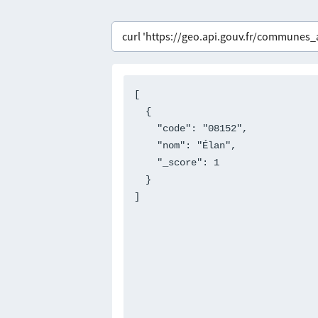
[

  {

    "code": "08152",

    "nom": "Élan",

    "_score": 1

  }

]