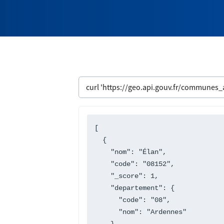
[

  {

    "nom": "Élan",

    "code": "08152",

    "_score": 1,

    "departement": {

      "code": "08",

      "nom": "Ardennes"

    }
